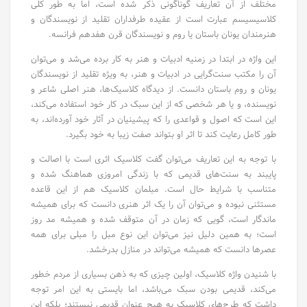
مختلف از آن تعاریف گوناگونی ذکر شده است، اما به طور کلی
کلاسیسیسم عبارت است از عقیده طرفداران تقلید از نویسندگان و
هنرمندان یونان باستان یا روم و نویسندگان قرن هفدهم فرانسه.
این واژه در ابتدا در زمنیه ادبیات و هنر به کار برده می‌شد و می‌توان
آن را مکتب سنت‌گرایی در ادبیات و هنر، به ویژه تقلید از نویسندگان
یونان و روم باستان دانست. از دیدگاه کلاسیک‌ها، هنر اصلی شاعر و
نویسنده، و یا هر شخصی که از این سبک در کار خود استفاده می‌کند،
این است که اصول و قواعدی را که پیشینیان در آثار خود آورده‌اند، به
طور کامل رعایت کند تا اثر او بتواند صفت زیبا به خود بگیرد.
با توجه به این تعاریف می‌توان گفت کلاسیک اثری است با اصالت و
پایبند به سنت‌های قدیمی که با زندگی امروزی هماهنگ شده و
متناسب با شرایط حال است. مبلمان کلاسیک هم از این قاعده
مستثنی نبوده و می‌توان آن را یک اثر هنری دانست که برای همیشه
ماندگار است، گویی که زمان در آن متوقف شده و همیشه مد روز
است؛ به همین دلیل نیز می‌توان این نوع مبل را مبلی برای همه
عصرها دانست که همیشه می‌تواند در منازل بدرخشد.
با شنیدن واژه کلاسیک، اولین چیزی که به ذهن بسیاری از مردم خطور
می‌کند، قدیمی بودن سبک می‌باشد، اما بایستی به این امر توجه
داشت که طرح‌های کلاسیک به هیچ عنوان قدیمی نیستند؛ بلکه این