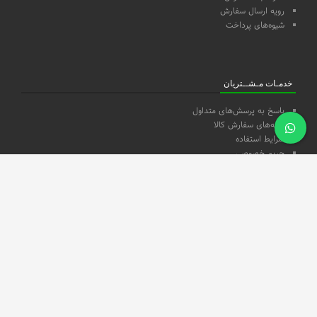
رویه ارسال سفارش
شیوه‌های پرداخت
خدمـات مـشــتریان
پاسخ به پرسش‌های متداول
رویه‌های سفارش کالا
شرایط استفاده
حریم خصوصی
دستــــرسی ســـریع
همکاری با نمايشگاه ها
اعطاي نمايندگي
تمــاس با ما
دربـــاره ما