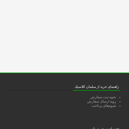
راهنمای خرید از مبلمان كلاسيك
نحوه ثبت سفارش
رویه ارسال سفارش
شیوه‌های پرداخت
خدمـات مـشــتریان