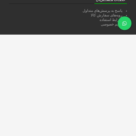
پاسخ به پرسش‌های متداول
رویه‌های سفارش کالا
شرایط استفاده
حریم خصوصی
دستــــرسی ســـریع
همکاری با نمايشگاه ها
اعطاي نمايندگي
تمــاس با ما
دربـــاره ما
دسته بندی محصولات
مبل كلاسيك
مبل راحتي
نهارخوري
سرويس خواب