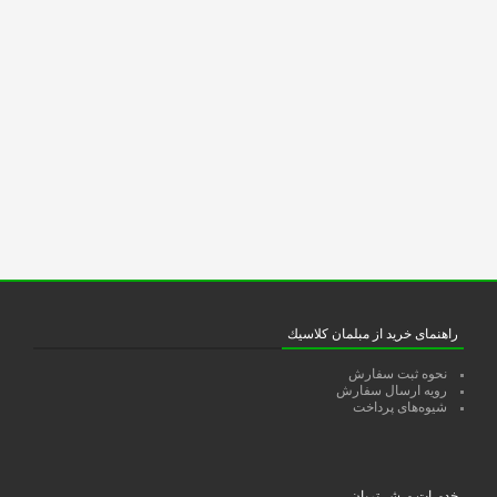
راهنمای خرید از مبلمان كلاسيك
نحوه ثبت سفارش
رویه ارسال سفارش
شیوه‌های پرداخت
خدمـات مـشــتریان