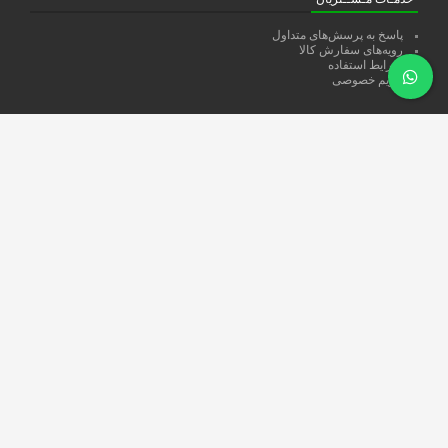
پاسخ به پرسش‌های متداول
رویه‌های سفارش کالا
شرایط استفاده
حریم خصوصی
دستــــرسی ســـریع
همکاری با نمايشگاه ها
اعطاي نمايندگي
تمــاس با ما
دربـــاره ما
دسته بندی محصولات
مبل كلاسيك
مبل راحتي
نهارخوري
سرويس خواب